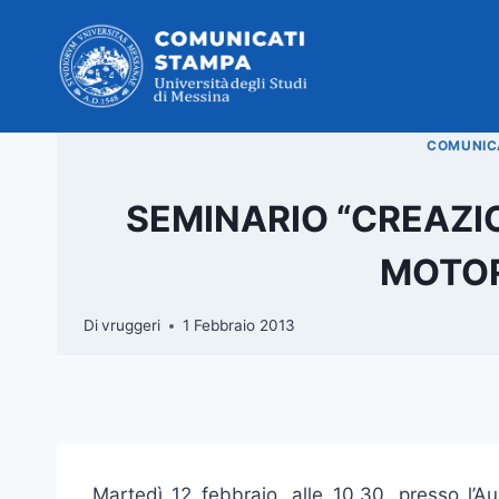
Salta
al
contenuto
COMUNICA
SEMINARIO “CREAZI
MOTOR
Di
vruggeri
1 Febbraio 2013
Martedì 12 febbraio, alle 10.30, presso l’A