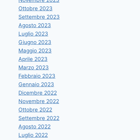
Ottobre 2023
Settembre 2023
Agosto 2023
Luglio 2023
Giugno 2023
Maggio 2023
Aprile 2023
L’Ambasciatrice del Vietnam in
Marzo 2023
Italia ricevuta dal Rettore
Febbraio 2023
Di
icuzzocrea
15 Luglio 2021
Gennaio 2023
Dicembre 2022
Novembre 2022
Ottobre 2022
Settembre 2022
Agosto 2022
Luglio 2022