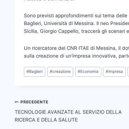
Sono previsti approfondimenti sul tema delle S
Baglieri, Università di Messina. Il neo Preside
Sicilia, Giorgio Cappello, traccerà gli scenari
Un ricercatore del CNR ITAE di Messina, il do
sulla creazione di un’impresa innovativa, parten
Tag
#
Baglieri
#
creazione
#
Economia
#
impresa
articolo:
Navigazione
PRECEDENTE
TECNOLOGIE AVANZATE AL SERVIZIO DELLA
articoli
RICERCA E DELLA SALUTE