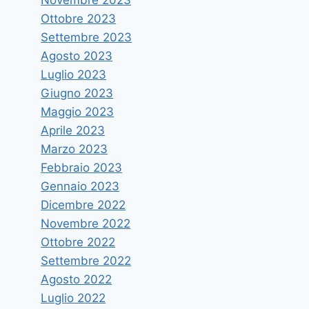
Ottobre 2023
Settembre 2023
Agosto 2023
Luglio 2023
Giugno 2023
Maggio 2023
Aprile 2023
Marzo 2023
Febbraio 2023
Gennaio 2023
Il CUG costituisce un fondo per
Dicembre 2022
gli studi delle figlie di Omayma
Novembre 2022
Ottobre 2022
Benghaloum
Settembre 2022
Di
vruggeri
7 Ottobre 2015
Agosto 2022
Luglio 2022