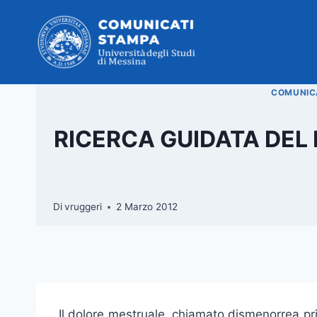
Salta
al
contenuto
COMUNICA
RICERCA GUIDATA DEL 
Di
vruggeri
2 Marzo 2012
Il dolore mestruale, chiamato dismenorrea pr