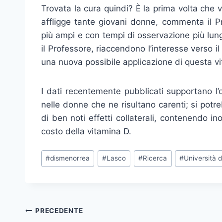
Trovata la cura quindi? È la prima volta che 
affligge tante giovani donne, commenta il P
più ampi e con tempi di osservazione più lung
il Professore, riaccendono l’interesse verso 
una nuova possibile applicazione di questa v
I dati recentemente pubblicati supportano l’o
nelle donne che ne risultano carenti; si potr
di ben noti effetti collaterali, contenendo i
costo della vitamina D.
Tag
#
dismenorrea
#
Lasco
#
Ricerca
#
Università 
articolo:
Navigazione
PRECEDENTE