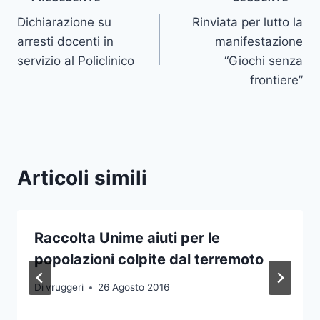
Navigazione
Dichiarazione su
Rinviata per lutto la
articoli
arresti docenti in
manifestazione
servizio al Policlinico
“Giochi senza
frontiere”
Articoli simili
Raccolta Unime aiuti per le
popolazioni colpite dal terremoto
Di
vruggeri
26 Agosto 2016