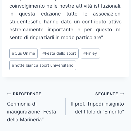
coinvolgimento nelle nostre attività istituzionali.
In questa edizione tutte le associazioni
studentesche hanno dato un contributo attivo
estremamente importante e per questo mi
sento di ringraziarli in modo particolare”.
Tag
#
Cus Unime
#
Festa dello sport
#
Finley
articolo:
#
notte bianca sport universitario
Navigazione
PRECEDENTE
SEGUENTE
Cerimonia di
Il prof. Tripodi insignito
articoli
inaugurazione “Festa
del titolo di “Emerito”
della Marineria”