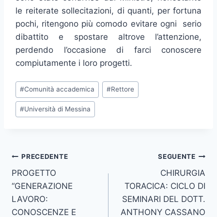
le reiterate sollecitazioni, di quanti, per fortuna
pochi, ritengono più comodo evitare ogni serio
dibattito e spostare altrove l’attenzione,
perdendo l’occasione di farci conoscere
compiutamente i loro progetti.
Tag
#
Comunità accademica
#
Rettore
articolo:
#
Università di Messina
Navigazione
PRECEDENTE
SEGUENTE
PROGETTO
CHIRURGIA
articoli
“GENERAZIONE
TORACICA: CICLO DI
LAVORO:
SEMINARI DEL DOTT.
CONOSCENZE E
ANTHONY CASSANO