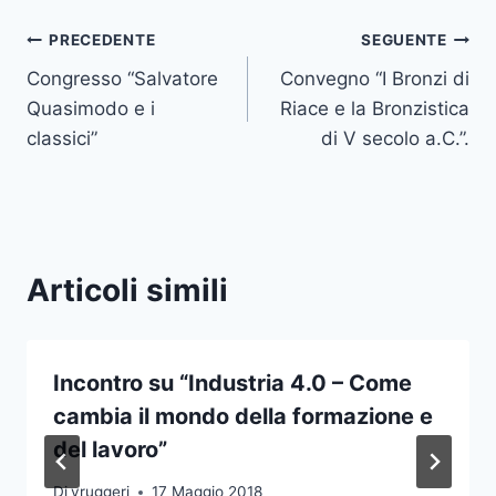
Navigazione
PRECEDENTE
SEGUENTE
Congresso “Salvatore
Convegno “I Bronzi di
articoli
Quasimodo e i
Riace e la Bronzistica
classici”
di V secolo a.C.”.
Articoli simili
Incontro su “Industria 4.0 – Come
cambia il mondo della formazione e
del lavoro”
Di
vruggeri
17 Maggio 2018