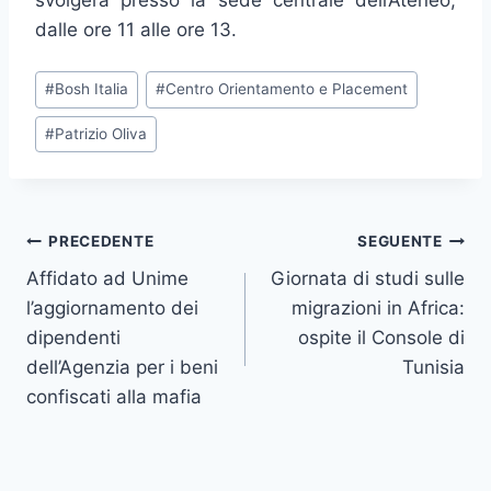
svolgerà presso la sede centrale dell’Ateneo,
dalle ore 11 alle ore 13.
Tag
#
Bosh Italia
#
Centro Orientamento e Placement
articolo:
#
Patrizio Oliva
Navigazione
PRECEDENTE
SEGUENTE
Affidato ad Unime
Giornata di studi sulle
articoli
l’aggiornamento dei
migrazioni in Africa:
dipendenti
ospite il Console di
dell’Agenzia per i beni
Tunisia
confiscati alla mafia