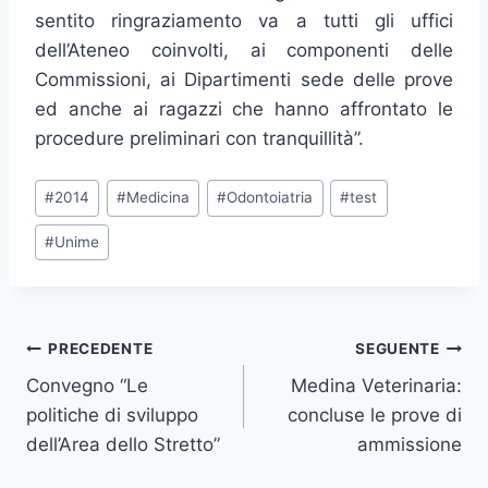
sentito ringraziamento va a tutti gli uffici
dell’Ateneo coinvolti, ai componenti delle
Commissioni, ai Dipartimenti sede delle prove
ed anche ai ragazzi che hanno affrontato le
procedure preliminari con tranquillità”.
Tag
#
2014
#
Medicina
#
Odontoiatria
#
test
articolo:
#
Unime
Navigazione
PRECEDENTE
SEGUENTE
Convegno “Le
Medina Veterinaria:
articoli
politiche di sviluppo
concluse le prove di
dell’Area dello Stretto”
ammissione