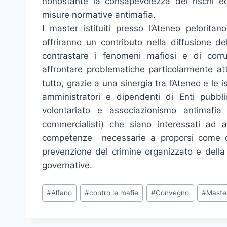
nonostante la consapevolezza dei rischi ed
misure normative antimafia.
I master istituiti presso l’Ateneo pelorita
offriranno un contributo nella diffusione del
contrastare i fenomeni mafiosi e di cor
affrontare problematiche particolarmente att
tutto, grazie a una sinergia tra l’Ateneo e le ist
amministratori e dipendenti di Enti pubblic
volontariato e associazionismo antimafia
commercialisti) che siano interessati ad a
competenze necessarie a proporsi come oper
prevenzione del crimine organizzato e della
governative.
Tag
#
Alfano
#
contro le mafie
#
Convegno
#
Maste
articolo: