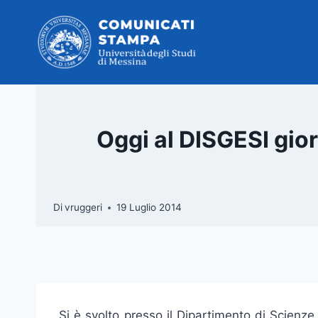
Salta
al
contenuto
Oggi al DISGESI gior
Di
vruggeri
19 Luglio 2014
Si è svolto presso il Dipartimento di Scienze 