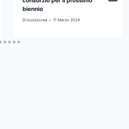
consorzio per il prossimo
biennio
Di
icuzzocrea
11 Marzo 2024