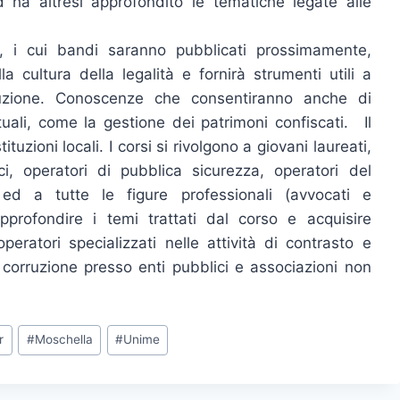
 ha altresì approfondito le tematiche legate alle
no, i cui bandi saranno pubblicati prossimamente,
la cultura della legalità e fornirà strumenti utili a
ruzione. Conoscenze che consentiranno anche di
uali, come la gestione dei patrimoni confiscati. Il
ituzioni locali. I corsi si rivolgono a giovani laureati,
i, operatori di pubblica sicurezza, operatori del
 ed a tutte le figure professionali (avvocati e
pprofondire i temi trattati dal corso e acquisire
atori specializzati nelle attività di contrasto e
 corruzione presso enti pubblici e associazioni non
r
#
Moschella
#
Unime