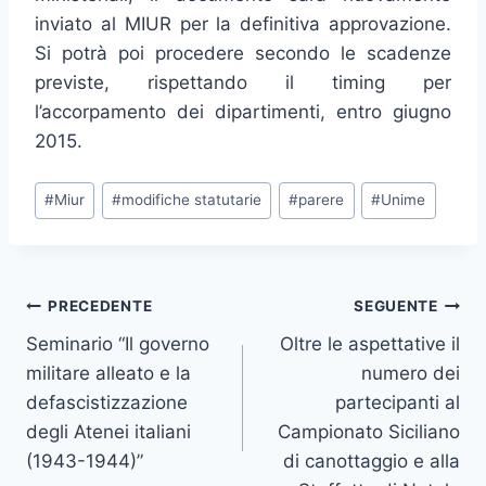
inviato al MIUR per la definitiva approvazione.
Si potrà poi procedere secondo le scadenze
previste, rispettando il timing per
l’accorpamento dei dipartimenti, entro giugno
2015.
Tag
#
Miur
#
modifiche statutarie
#
parere
#
Unime
articolo:
Navigazione
PRECEDENTE
SEGUENTE
Seminario “Il governo
Oltre le aspettative il
articoli
militare alleato e la
numero dei
defascistizzazione
partecipanti al
degli Atenei italiani
Campionato Siciliano
(1943-1944)”
di canottaggio e alla