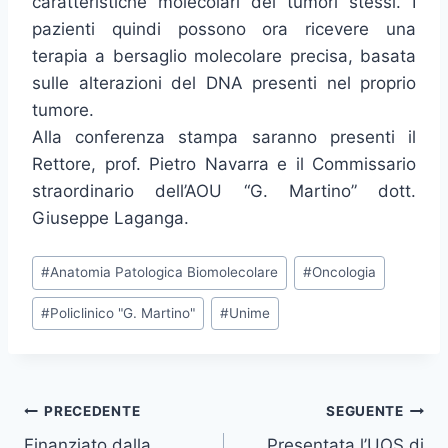
caratteristiche molecolari dei tumori stessi. I
pazienti quindi possono ora ricevere una
terapia a bersaglio molecolare precisa, basata
sulle alterazioni del DNA presenti nel proprio
tumore.
Alla conferenza stampa saranno presenti il
Rettore, prof. Pietro Navarra e il Commissario
straordinario dell’AOU “G. Martino” dott.
Giuseppe Laganga.
Tag
#
Anatomia Patologica Biomolecolare
#
Oncologia
articolo:
#
Policlinico "G. Martino"
#
Unime
Navigazione
PRECEDENTE
SEGUENTE
Finanziato dalla
Presentata l’UOS di