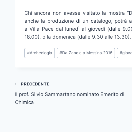
Chi ancora non avesse visitato la mostra “D
anche la produzione di un catalogo, potrà 
a Villa Pace dal lunedì al giovedì (dalle 9.00
18.00), o la domenica (dalle 9.30 alle 13.30).
Tag
#
Archeologia
#
Da Zancle a Messina.2016
#
giova
articolo:
Navigazione
PRECEDENTE
Il prof. Silvio Sammartano nominato Emerito di
articoli
Chimica