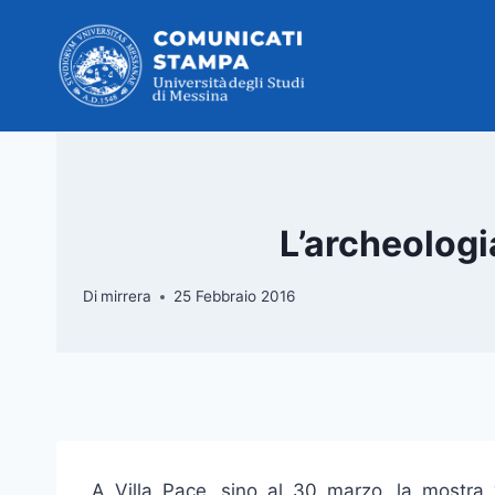
Salta
al
contenuto
L’archeologi
Di
mirrera
25 Febbraio 2016
A Villa Pace, sino al 30 marzo, la mostra 