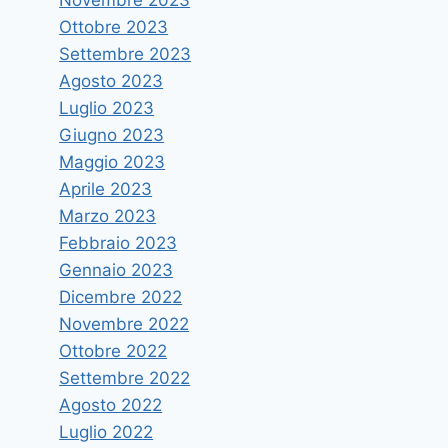
Ottobre 2023
Settembre 2023
Agosto 2023
Luglio 2023
La Regione approva quattro
Giugno 2023
progetti per la digitalizzazione
Maggio 2023
di Unime, il ringraziamento del
Aprile 2023
Marzo 2023
Rettore
Febbraio 2023
Di
vruggeri
19 Luglio 2022
Gennaio 2023
Dicembre 2022
Novembre 2022
Ottobre 2022
Settembre 2022
Agosto 2022
Luglio 2022