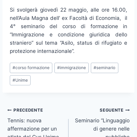
Si svolgerà giovedì 22 maggio, alle ore 16.00,
nell’Aula Magna delI’ ex Facoltà di Economia, il
4° seminario del corso di formazione in
“Immigrazione e condizione giuridica dello
straniero” sul tema “Asilo, status di rifugiato e
protezione internazionale”.
Tag
#
corso formazione
#
immigrazione
#
seminario
articolo:
#
Unime
Navigazione
PRECEDENTE
SEGUENTE
Tennis: nuova
Seminario “Linguaggio
articoli
affermazione per un
di genere nelle