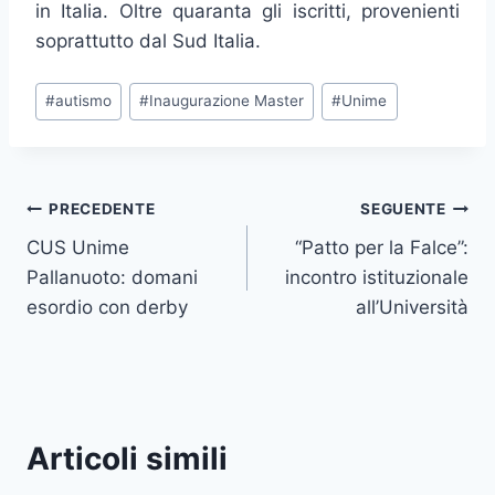
in Italia. Oltre quaranta gli iscritti, provenienti
soprattutto dal Sud Italia.
Tag
#
autismo
#
Inaugurazione Master
#
Unime
articolo:
Navigazione
PRECEDENTE
SEGUENTE
CUS Unime
“Patto per la Falce”:
articoli
Pallanuoto: domani
incontro istituzionale
esordio con derby
all’Università
Articoli simili