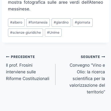
mostra fotografica sulle aree verdi dell’Ateneo
messinese.
Tag
#
albero
#
fontanesia
#
giardino
#
giornata
articolo:
#
scienze giuridiche
#
Unime
Navigazione
PRECEDENTE
SEGUENTE
Il prof. Frosini
Convegno “Vino e
articoli
interviene sulle
Olio: la ricerca
Riforme Costituzionali
scientifica per la
valorizzazione del
territorio”