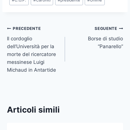
#
C.O.P.
#
Caroniti
#
presidente
#
Unime
articolo:
Navigazione
PRECEDENTE
SEGUENTE
Il cordoglio
Borse di studio
articoli
dell’Università per la
“Panarello”
morte del ricercatore
messinese Luigi
Michaud in Antartide
Articoli simili