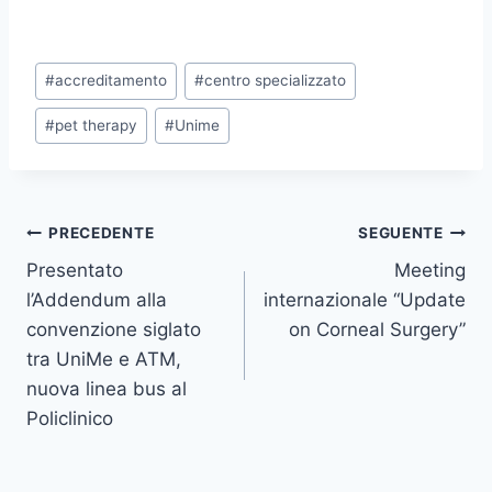
Tag
#
accreditamento
#
centro specializzato
articolo:
#
pet therapy
#
Unime
Navigazione
PRECEDENTE
SEGUENTE
Presentato
Meeting
articoli
l’Addendum alla
internazionale “Update
convenzione siglato
on Corneal Surgery”
tra UniMe e ATM,
nuova linea bus al
Policlinico