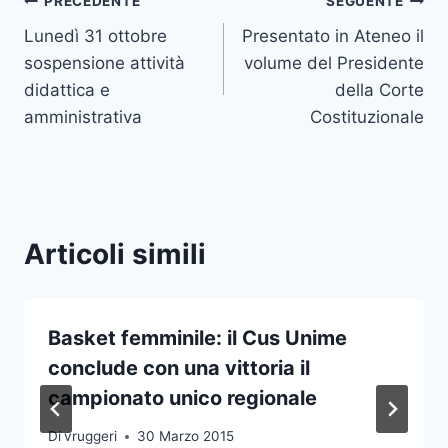
Navigazione
PRECEDENTE
SEGUENTE
Lunedì 31 ottobre
Presentato in Ateneo il
articoli
sospensione attività
volume del Presidente
didattica e
della Corte
amministrativa
Costituzionale
Articoli simili
Basket femminile: il Cus Unime
conclude con una vittoria il
campionato unico regionale
Di
vruggeri
30 Marzo 2015