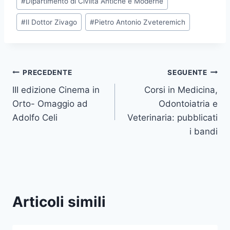
#
Dipartimento di Civiltà Antiche e Moderne
#
Il Dottor Zivago
#
Pietro Antonio Zveteremich
Navigazione
PRECEDENTE
SEGUENTE
III edizione Cinema in
Corsi in Medicina,
articoli
Orto- Omaggio ad
Odontoiatria e
Adolfo Celi
Veterinaria: pubblicati
i bandi
Articoli simili