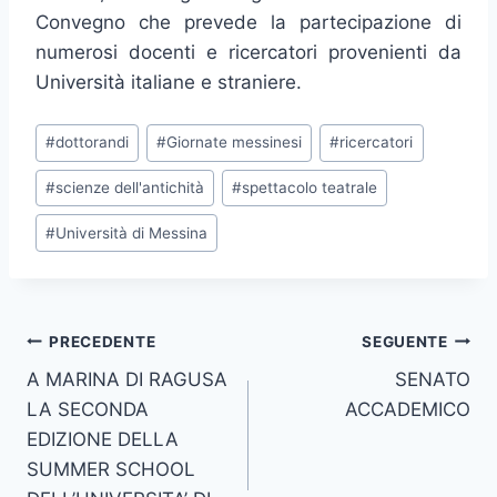
Convegno che prevede la partecipazione di
numerosi docenti e ricercatori provenienti da
Università italiane e straniere.
Tag
#
dottorandi
#
Giornate messinesi
#
ricercatori
articolo:
#
scienze dell'antichità
#
spettacolo teatrale
#
Università di Messina
Navigazione
PRECEDENTE
SEGUENTE
A MARINA DI RAGUSA
SENATO
articoli
LA SECONDA
ACCADEMICO
EDIZIONE DELLA
SUMMER SCHOOL