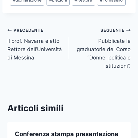
#
dichiarazione
#
Elezioni
#
Rettore
#
Tomasello
articolo:
Navigazione
PRECEDENTE
SEGUENTE
Il prof. Navarra eletto
Pubblicate le
articoli
Rettore dell’Università
graduatorie del Corso
di Messina
“Donne, politica e
istituzioni”.
Articoli simili
Conferenza stampa presentazione