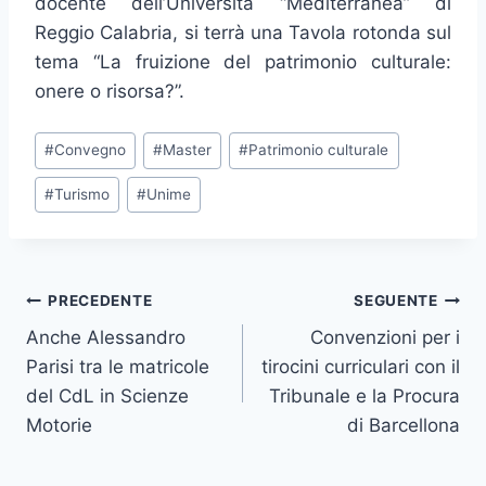
docente dell’Università “Mediterranea” di
Reggio Calabria, si terrà una Tavola rotonda sul
tema “La fruizione del patrimonio culturale:
onere o risorsa?”.
Tag
#
Convegno
#
Master
#
Patrimonio culturale
articolo:
#
Turismo
#
Unime
Navigazione
PRECEDENTE
SEGUENTE
Anche Alessandro
Convenzioni per i
articoli
Parisi tra le matricole
tirocini curriculari con il
del CdL in Scienze
Tribunale e la Procura
Motorie
di Barcellona