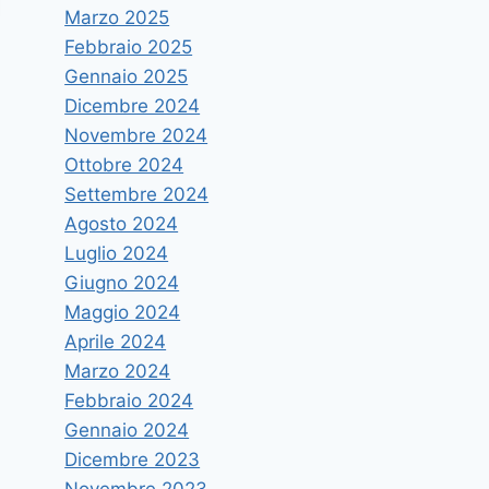
Marzo 2025
Febbraio 2025
Gennaio 2025
Dicembre 2024
Novembre 2024
Ottobre 2024
Settembre 2024
Agosto 2024
Luglio 2024
Giugno 2024
Maggio 2024
Aprile 2024
Marzo 2024
Alla Ricercatrice Unime Irene
Febbraio 2024
Paterniti il “Premio Galeno Italia
Gennaio 2024
Dicembre 2023
2017” per la ricerca clinica o
Novembre 2023