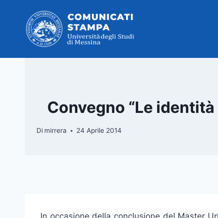
Salta
al
contenuto
Convegno “Le identità 
Di
mirrera
24 Aprile 2014
In occasione della conclusione del Master Unive