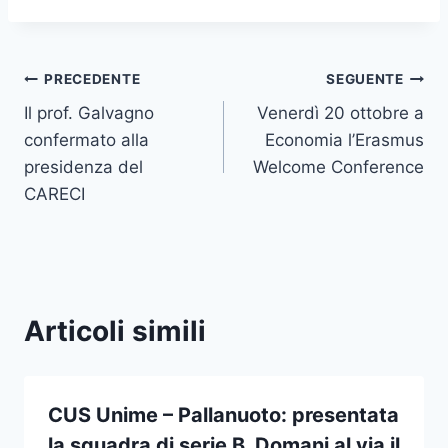
Navigazione
PRECEDENTE
SEGUENTE
Il prof. Galvagno
Venerdì 20 ottobre a
articoli
confermato alla
Economia l’Erasmus
presidenza del
Welcome Conference
CARECI
Articoli simili
CUS Unime – Pallanuoto: presentata
la squadra di serie B. Domani al via il