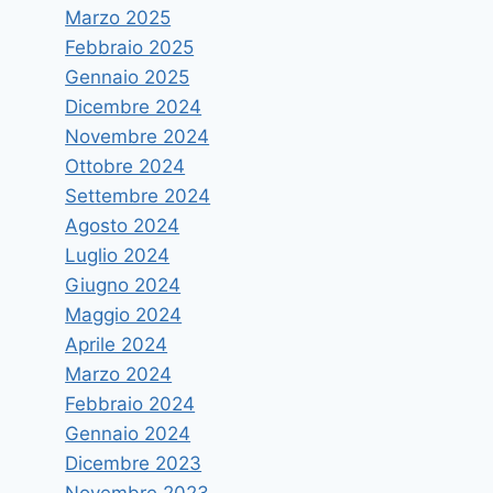
Marzo 2025
Febbraio 2025
Gennaio 2025
Dicembre 2024
Novembre 2024
Ottobre 2024
Settembre 2024
Il 4 novembre una giornata
Agosto 2024
dedicata al prof. Silvestri
Luglio 2024
Di
vruggeri
28 Ottobre 2016
Giugno 2024
Maggio 2024
Aprile 2024
Marzo 2024
Febbraio 2024
Gennaio 2024
Dicembre 2023
Novembre 2023