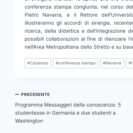
conferenza stampa congiunta, nel corso della
Pietro Navarra, e il Rettore dell’Univers
illustreranno gli accordi di sinergia, recent
ricerca, della didattica e dell’integrazione de
possibili collaborazioni al fine di rilanciare
nell’Area Metropolitana dello Stretto e su bas
Tag
#
Catanoso
#
conferenza stampa
#
Navarra
#
articolo:
Navigazione
PRECEDENTE
Programma Messaggeri della conoscenza: 5
articoli
studentesse in Germania e due studenti a
Washington