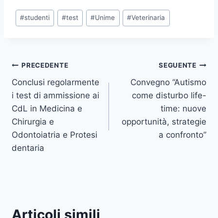
Tag
#
studenti
#
test
#
Unime
#
Veterinaria
articolo:
Navigazione
PRECEDENTE
SEGUENTE
Conclusi regolarmente
Convegno “Autismo
articoli
i test di ammissione ai
come disturbo life-
CdL in Medicina e
time: nuove
Chirurgia e
opportunità, strategie
Odontoiatria e Protesi
a confronto”
dentaria
Articoli simili