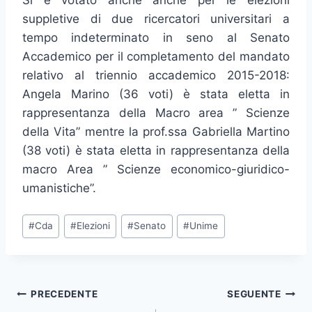
Si è votato anche anche per le elezioni
suppletive di due ricercatori universitari a
tempo indeterminato in seno al Senato
Accademico per il completamento del mandato
relativo al triennio accademico 2015-2018:
Angela Marino (36 voti) è stata eletta in
rappresentanza della Macro area ” Scienze
della Vita” mentre la prof.ssa Gabriella Martino
(38 voti) è stata eletta in rappresentanza della
macro Area ” Scienze economico-giuridico-
umanistiche”.
Tag
#
Cda
#
Elezioni
#
Senato
#
Unime
articolo:
Navigazione
PRECEDENTE
SEGUENTE