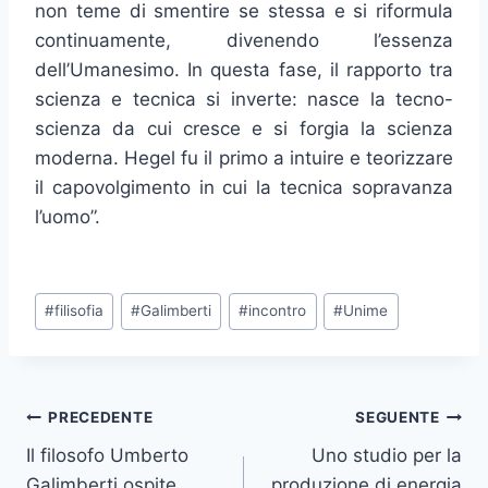
non teme di smentire se stessa e si riformula
continuamente, divenendo l’essenza
dell’Umanesimo. In questa fase, il rapporto tra
scienza e tecnica si inverte: nasce la tecno-
scienza da cui cresce e si forgia la scienza
moderna. Hegel fu il primo a intuire e teorizzare
il capovolgimento in cui la tecnica sopravanza
l’uomo”.
Tag
#
filisofia
#
Galimberti
#
incontro
#
Unime
articolo:
Navigazione
PRECEDENTE
SEGUENTE
Il filosofo Umberto
Uno studio per la
articoli
Galimberti ospite
produzione di energia