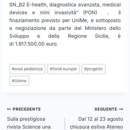
SN_B2 E-health, diagnostica avanzata, medical
devices e mini invasività” (PON) . Il
finaziamento previsto per UniMe, e sottoposto
a negoziazione da parte del Ministero dello
Sviluppo e della Regione Sicilia, è
di 1.817.500,00 euro.
Tag
#
area pediatrica
#
fondi europei
#
progetto
articolo:
#
Unime
Navigazione
PRECEDENTE
SEGUENTE
Sulla prestigiosa
Dal 12 al 23 agosto
articoli
rivista Science una
chiusura estiva Ateneo