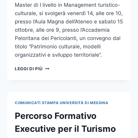
Master di I livello in Management turistico-
culturale, si svolgerà venerdì 14, alle ore 10,
presso l’Aula Magna dell’Ateneo e sabato 15
ottobre, alle ore 9, presso l’Accademia
Peloritana dei Pericolanti, un convegno dal
titolo “Patrimonio culturale, modelli
organizzativi e sviluppo territoriale”.
CONVEGNO
LEGGI DI PIÙ
SU
PATRIMONIO
CULTURALE
E
SVILUPPO
COMUNICATI STAMPA UNIVERSITÀ DI MESSINA
E
PRESENTAZIONE
Percorso Formativo
MASTER
IN
Executive per il Turismo
MANAGEMENT