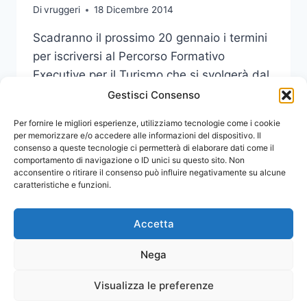
TURISTICO-
Di
vruggeri
18 Dicembre 2014
CULTURALE
Scadranno il prossimo 20 gennaio i termini
per iscriversi al Percorso Formativo
Executive per il Turismo che si svolgerà dal
26 al 28 gennaio.
Gestisci Consenso
PERCORSO
Per fornire le migliori esperienze, utilizziamo tecnologie come i cookie
LEGGI DI PIÙ
FORMATIVO
per memorizzare e/o accedere alle informazioni del dispositivo. Il
consenso a queste tecnologie ci permetterà di elaborare dati come il
EXECUTIVE
comportamento di navigazione o ID unici su questo sito. Non
PER
acconsentire o ritirare il consenso può influire negativamente su alcune
IL
caratteristiche e funzioni.
TURISMO
Accetta
Nega
Visualizza le preferenze
© 2026 Comunicati Stampa | Powered by
CIAM