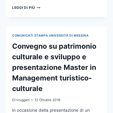
PATRIMONIO
LEGGI DI PIÙ
ARCHEOLOGICO
DI
TAORMINA:
IL
27
COMUNICATI STAMPA UNIVERSITÀ DI MESSINA
APRILE
INCONTRO
Convegno su patrimonio
AL
DIPARTIMENTO
culturale e sviluppo e
DI
ECONOMIA
presentazione Master in
Management turistico-
culturale
Di
vruggeri
12 Ottobre 2016
In occasione della presentazione di un