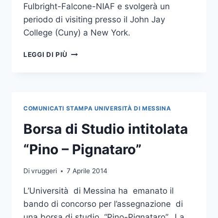
Fulbright-Falcone-NIAF e svolgerà un
periodo di visiting presso il John Jay
College (Cuny) a New York.
DOTTORANDA
LEGGI DI PIÙ
UNIME
VINCE
LA
BORSA
FULBRIGHT-
COMUNICATI STAMPA UNIVERSITÀ DI MESSINA
FALCONE-
NIAF
Borsa di Studio intitolata
“Pino – Pignataro”
Di
vruggeri
7 Aprile 2014
L’Università di Messina ha emanato il
bando di concorso per l’assegnazione di
una borsa di studio “Pino-Pignataro”. La