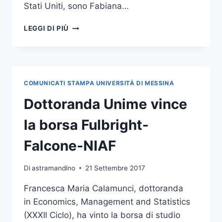
Stati Uniti, sono Fabiana…
DUE
LEGGI DI PIÙ
STUDENTESSE
DI
GIURISPRUDENZA
AD
HARVARD
COMUNICATI STAMPA UNIVERSITÀ DI MESSINA
CON
LE
Dottoranda Unime vince
BORSE
DI
la borsa Fulbright-
STUDIO
“ANTONINO
Falcone-NIAF
GIUFFRÈ”
Di
astramandino
21 Settembre 2017
Francesca Maria Calamunci, dottoranda
in Economics, Management and Statistics
(XXXII Ciclo), ha vinto la borsa di studio