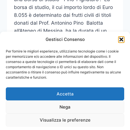
borsa di studio, il cui importo lordo di Euro
8.055 è determinato dai frutti civili di titoli
donati dal Prof. Antonino Pino Balotta
all’Ateneo di Messina, ha la durata di un
anno.
Gestisci Consenso
BORSA
Per fornire le migliori esperienze, utilizziamo tecnologie come i cookie
LEGGI DI PIÙ
DI
per memorizzare e/o accedere alle informazioni del dispositivo. Il
consenso a queste tecnologie ci permetterà di elaborare dati come il
STUDIO
comportamento di navigazione o ID unici su questo sito. Non
INTITOLATA
acconsentire o ritirare il consenso può influire negativamente su alcune
“PINO
caratteristiche e funzioni.
–
PIGNATARO”
Accetta
Nega
Visualizza le preferenze
© 2026 Comunicati Stampa | Powered by
CIAM