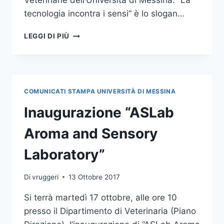
Veterinarie dell’Università di Messina. “La
tecnologia incontra i sensi” è lo slogan…
INAUGURATI
LEGGI DI PIÙ
I
LABORATORI
ASLAB:
UNIME
SEMPRE
COMUNICATI STAMPA UNIVERSITÀ DI MESSINA
PIÙ
ALL’AVANGUARDIA
Inaugurazione “ASLab
NELLA
RICERCA
Aroma and Sensory
SULL’AGROALIMENTARE
Laboratory”
Di
vruggeri
13 Ottobre 2017
Si terrà martedì 17 ottobre, alle ore 10
presso il Dipartimento di Veterinaria (Piano