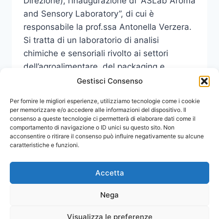
Direzione), l’inaugurazione di “ASLab Aroma
and Sensory Laboratory”, di cui è
responsabile la prof.ssa Antonella Verzera.
Si tratta di un laboratorio di analisi
chimiche e sensoriali rivolto ai settori
dell’agroalimentare, del packaging e
dell’ambiente, .
Gestisci Consenso
INAUGURAZIONE
Per fornire le migliori esperienze, utilizziamo tecnologie come i cookie
LEGGI DI PIÙ
“ASLAB
per memorizzare e/o accedere alle informazioni del dispositivo. Il
consenso a queste tecnologie ci permetterà di elaborare dati come il
AROMA
comportamento di navigazione o ID unici su questo sito. Non
AND
acconsentire o ritirare il consenso può influire negativamente su alcune
SENSORY
caratteristiche e funzioni.
LABORATORY”
Accetta
Nega
Visualizza le preferenze