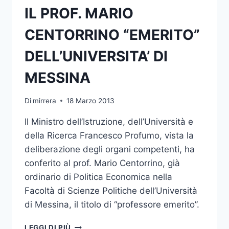
IL PROF. MARIO
IN
“EQUINE
CENTORRINO “EMERITO”
PHYSIOLOGY
(EXPERIMENTAL
DELL’UNIVERSITA’ DI
AND
APPLIED)
MESSINA
Di
mirrera
18 Marzo 2013
Il Ministro dell’Istruzione, dell’Università e
della Ricerca Francesco Profumo, vista la
deliberazione degli organi competenti, ha
conferito al prof. Mario Centorrino, già
ordinario di Politica Economica nella
Facoltà di Scienze Politiche dell’Università
di Messina, il titolo di “professore emerito”.
IL
LEGGI DI PIÙ