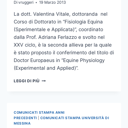
Di
vruggeri
19 Marzo 2013
La dott. Valentina Vitale, dottoranda nel
Corso di Dottorato in “Fisiologia Equina
(Sperimentale e Applicata)”, coordinato
dalla Prof. Adriana Ferlazzo e svolto nel
XXV ciclo, è la seconda allieva per la quale
è stato proposto il conferimento del titolo di
Doctor Europaeus in “Equine Physiology
(Experimental and Applied)”.
PROPOSTO
LEGGI DI PIÙ
IL
CONFERIMENTO
DEL
SECONDO
TITOLO
COMUNICATI STAMPA ANNI
DI
PRECEDENTI
|
COMUNICATI STAMPA UNIVERSITÀ DI
DOCTOR
MESSINA
EUROPAEUS