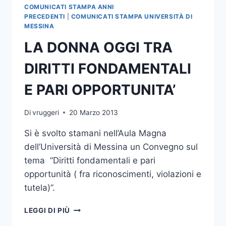
OCCASIONE
COMUNICATI STAMPA ANNI
DEGLI
PRECEDENTI
|
COMUNICATI STAMPA UNIVERSITÀ DI
ESAMI
MESSINA
FINALI
LA DONNA OGGI TRA
DEL
XXV
DIRITTI FONDAMENTALI
CICLO
DEL
E PARI OPPORTUNITA’
DOTTORATO
IN
BIOLOGIA
Di
vruggeri
20 Marzo 2013
E
BIOTECNOLOGIE
Si è svolto stamani nell’Aula Magna
CELLULARI
dell’Università di Messina un Convegno sul
tema “Diritti fondamentali e pari
opportunità ( fra riconoscimenti, violazioni e
tutela)”.
LA
LEGGI DI PIÙ
DONNA