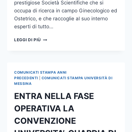
prestigiose Società Scientifiche che si
occupa di ricerca in campo Ginecologico ed
Ostetrico, e che raccoglie al suo interno
esperti di tutto…
IL
LEGGI DI PIÙ
DOTT.
LAGANA’
ELETTO
MEMBRO
DELLA
COMUNICATI STAMPA ANNI
SOCIETY
PRECEDENTI
|
COMUNICATI STAMPA UNIVERSITÀ DI
FOR
MESSINA
GYNECOLOGIC
ENTRA NELLA FASE
INVESTIGATION
OPERATIVA LA
CONVENZIONE