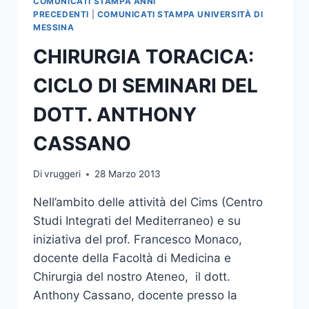
COMUNICATI STAMPA ANNI
UNIVERSITA’-
PRECEDENTI
|
COMUNICATI STAMPA UNIVERSITÀ DI
GUARDIA
MESSINA
DI
CHIRURGIA TORACICA:
FINANZA
CICLO DI SEMINARI DEL
DOTT. ANTHONY
CASSANO
Di
vruggeri
28 Marzo 2013
Nell’ambito delle attività del Cims (Centro
Studi Integrati del Mediterraneo) e su
iniziativa del prof. Francesco Monaco,
docente della Facoltà di Medicina e
Chirurgia del nostro Ateneo, il dott.
Anthony Cassano, docente presso la