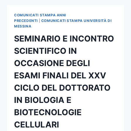
MAGNA
DELL’UNIVERSITA’
COMUNICATI STAMPA ANNI
DI
PRECEDENTI
|
COMUNICATI STAMPA UNIVERSITÀ DI
MESSINA
MESSINA
IL
SEMINARIO E INCONTRO
CONVEGNO
“
SCIENTIFICO IN
SICUREZZA
E
OCCASIONE DEGLI
LIBERTA’
NELL’ESERCIZIO
ESAMI FINALI DEL XXV
DELLA
NAVIGAZIONE
CICLO DEL DOTTORATO
”
IN BIOLOGIA E
BIOTECNOLOGIE
CELLULARI