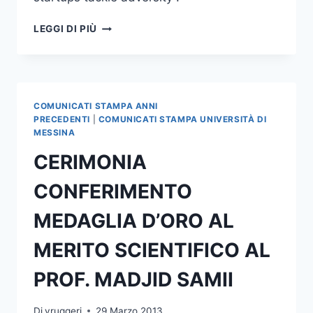
MESSAGGERI
LEGGI DI PIÙ
DELLA
CONOSCENZA:
AL
VIA
IL
COMUNICATI STAMPA ANNI
PROGETTO
PRECEDENTI
|
COMUNICATI STAMPA UNIVERSITÀ DI
SULLE
MESSINA
BUSINESS
CERIMONIA
STARTUPS
CONFERIMENTO
MEDAGLIA D’ORO AL
MERITO SCIENTIFICO AL
PROF. MADJID SAMII
Di
vruggeri
29 Marzo 2013