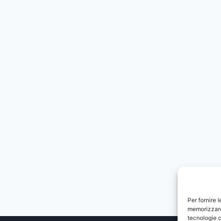
SUOI
LAUREATI
Per fornire 
memorizzare 
tecnologie c