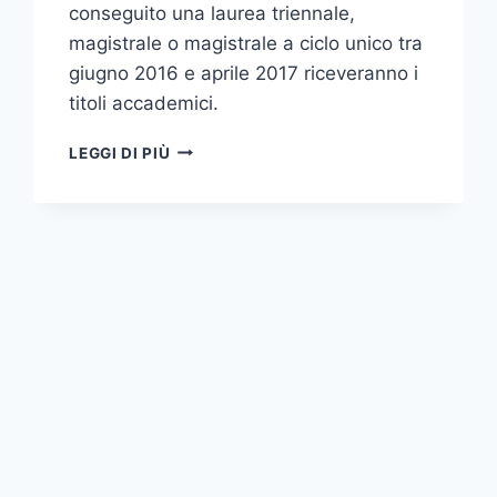
conseguito una laurea triennale,
magistrale o magistrale a ciclo unico tra
giugno 2016 e aprile 2017 riceveranno i
titoli accademici.
APERTE
LEGGI DI PIÙ
LE
ISCRIZIONI
ALLA
CERIMONIA
DI
CONSEGNA
DEI
DIPLOMI:
ANCHE
QUEST’ANNO
UNIME
CELEBRA
A
TAORMINA
I