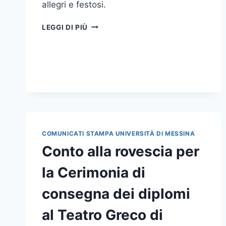
allegri e festosi.
CERIMONIA
LEGGI DI PIÙ
CONSEGNA
DIPLOMI
A
TAORMINA:
SERATA
DI
FESTA
PER LA
COMUNITÀ
ACCADEMICA
COMUNICATI STAMPA UNIVERSITÀ DI MESSINA
Conto alla rovescia per
la Cerimonia di
consegna dei diplomi
al Teatro Greco di