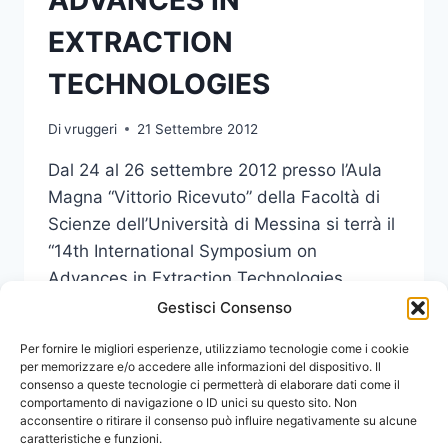
ADVANCES IN
EXTRACTION
TECHNOLOGIES
Di
vruggeri
21 Settembre 2012
Dal 24 al 26 settembre 2012 presso l’Aula
Magna “Vittorio Ricevuto” della Facoltà di
Scienze dell’Università di Messina si terrà il
“14th International Symposium on
Advances in Extraction Technologies
(ExTech2012)”.
Gestisci Consenso
14°
Per fornire le migliori esperienze, utilizziamo tecnologie come i cookie
LEGGI DI PIÙ
INTERNATIONAL
per memorizzare e/o accedere alle informazioni del dispositivo. Il
consenso a queste tecnologie ci permetterà di elaborare dati come il
SYMPOSIUM
comportamento di navigazione o ID unici su questo sito. Non
ON
acconsentire o ritirare il consenso può influire negativamente su alcune
ADVANCES
caratteristiche e funzioni.