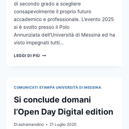
di secondo grado a scegliere
consapevolmente il proprio futuro
accademico e professionale. L’evento 2025
si è svolto presso il Polo
Annunziata dell’Università di Messina ed ha
visto impegnati tutti…
OTTIMO
LEGGI DI PIÙ
IL
BILANCIO
DI
UNIME
OPEN
COMUNICATI STAMPA UNIVERSITÀ DI MESSINA
DAY
2025,
Si conclude domani
REGISTRATE
OLTRE
l’Open Day Digital edition
4.000
PRESENZE
Di
astramandino
21 Luglio 2020