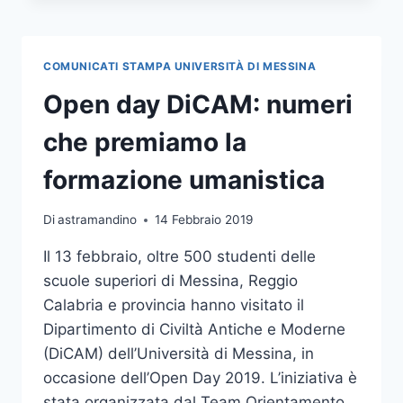
DAY
DEL
DIPARTIMENTO
COMUNICATI STAMPA UNIVERSITÀ DI MESSINA
DI
SCIENZE
Open day DiCAM: numeri
POLITICHE
E
che premiamo la
GIURIDICHE
formazione umanistica
Di
astramandino
14 Febbraio 2019
Il 13 febbraio, oltre 500 studenti delle
scuole superiori di Messina, Reggio
Calabria e provincia hanno visitato il
Dipartimento di Civiltà Antiche e Moderne
(DiCAM) dell’Università di Messina, in
occasione dell’Open Day 2019. L’iniziativa è
stata organizzata dal Team Orientamento