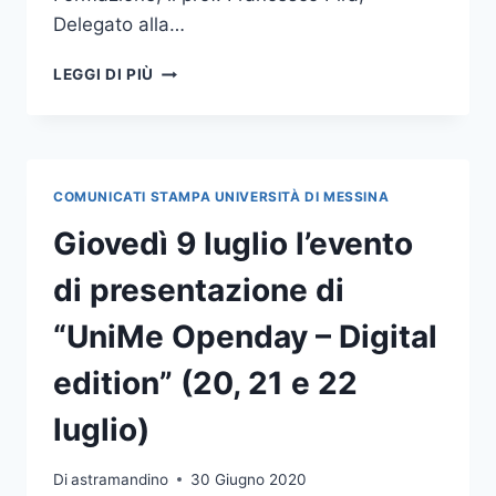
Delegato alla…
DAL
LEGGI DI PIÙ
20
AL
22
LUGLIO
L’OPEN
COMUNICATI STAMPA UNIVERSITÀ DI MESSINA
DAY
UNIME
Giovedì 9 luglio l’evento
2020-
DIGITAL
di presentazione di
EDITION
“UniMe Openday – Digital
edition” (20, 21 e 22
luglio)
Di
astramandino
30 Giugno 2020