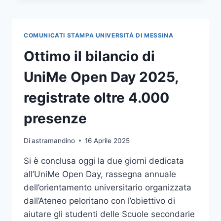
2026
DAL
2
COMUNICATI STAMPA UNIVERSITÀ DI MESSINA
AL
5
Ottimo il bilancio di
MARZO
AL
UniMe Open Day 2025,
CAMPUS
ANNUNZIATA
registrate oltre 4.000
presenze
Di
astramandino
16 Aprile 2025
Si è conclusa oggi la due giorni dedicata
all’UniMe Open Day, rassegna annuale
dell’orientamento universitario organizzata
dall’Ateneo peloritano con l’obiettivo di
aiutare gli studenti delle Scuole secondarie