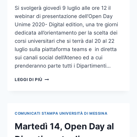
Si svolgerà giovedì 9 luglio alle ore 12 il
webinar di presentazione dell’Open Day
Unime 2020- Digital edition, una tre giorni
dedicata all’orientamento per la scelta dei
corsi universitari che si terrà dal 20 al 22
luglio sulla piattaforma teams e in diretta
sui canali social dell’Ateneo ed a cui
prenderanno parte tutti i Dipartimenti…
GIOVEDÌ
LEGGI DI PIÙ
9
LUGLIO
L’EVENTO
DI
PRESENTAZIONE
COMUNICATI STAMPA UNIVERSITÀ DI MESSINA
DI
“UNIME
Martedì 14, Open Day al
OPENDAY
–