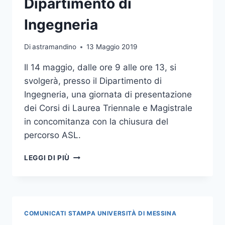
Dipartimento di
DIGITAL
EDITION”
Ingegneria
(20,
21
Di
astramandino
13 Maggio 2019
E
22
Il 14 maggio, dalle ore 9 alle ore 13, si
LUGLIO)
svolgerà, presso il Dipartimento di
Ingegneria, una giornata di presentazione
dei Corsi di Laurea Triennale e Magistrale
in concomitanza con la chiusura del
percorso ASL.
MARTEDÌ
LEGGI DI PIÙ
14,
OPEN
DAY
AL
DIPARTIMENTO
COMUNICATI STAMPA UNIVERSITÀ DI MESSINA
DI