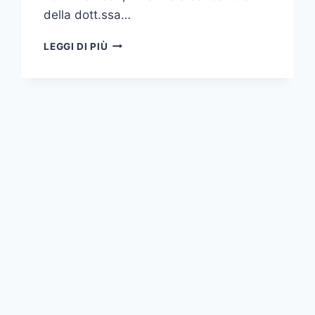
della dott.ssa…
VI
LEGGI DI PIÙ
GIORNATA
DI
STUDIO
IN
ONORE
DI
GAETANO
BARRESI