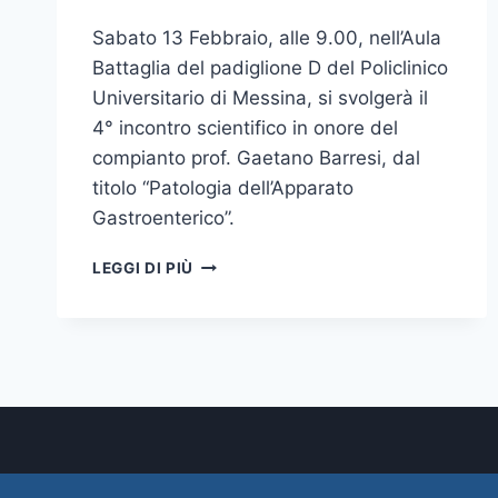
Sabato 13 Febbraio, alle 9.00, nell’Aula
Battaglia del padiglione D del Policlinico
Universitario di Messina, si svolgerà il
4° incontro scientifico in onore del
compianto prof. Gaetano Barresi, dal
titolo “Patologia dell’Apparato
Gastroenterico”.
4°
LEGGI DI PIÙ
INCONTRO
SCIENTIFICO
IN
ONORE
DEL
PROF.
BARRESI,
“PATOLOGIA
DELL’APPARATO
GASTROENTERICO”