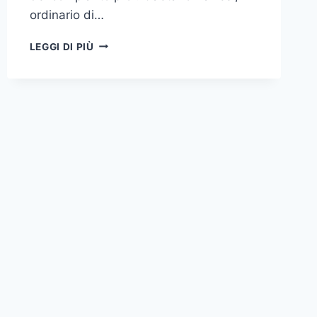
ordinario di…
V
LEGGI DI PIÙ
GIORNATA
DI
STUDIO
IN
ONORE
DI
GAETANO
BARRESI