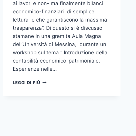
ai lavori e non- ma finalmente bilanci
economico-finanziari di semplice
lettura e che garantiscono la massima
trasparenza”. Di questo si è discusso
stamane in una gremita Aula Magna
dell’Università di Messina, durante un
workshop sul tema “ Introduzione della
contabilità economico-patrimoniale.
Esperienze nelle…
L’UNIVERSITA’
LEGGI DI PIÙ
DI
MESSINA
SI
PREPARA
AD
AFFRONTARE
IL
PASSAGGIO