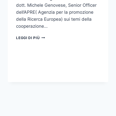
dott. Michele Genovese, Senior Officer
dell’APRE( Agenzia per la promozione
della Ricerca Europea) sui temi della
cooperazione…
DELEGAZIONE
LEGGI DI PIÙ
CINA-
APRE
IN
VISITA
ALL’UNIVERSITA’
DI
MESSINA