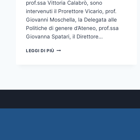
prof.ssa Vittoria Calabrò, sono
intervenuti il Prorettore Vicario, prof.
Giovanni Moschella, la Delegata alle
Politiche di genere d’Ateneo, prof.ssa
Giovanna Spatari, il Direttore…
CORTOMETRAGGIO
LEGGI DI PIÙ
“IL
STUPRO”:
NUOVA
PROSPETTIVA
SULLA
VIOLENZA
DI
GENERE