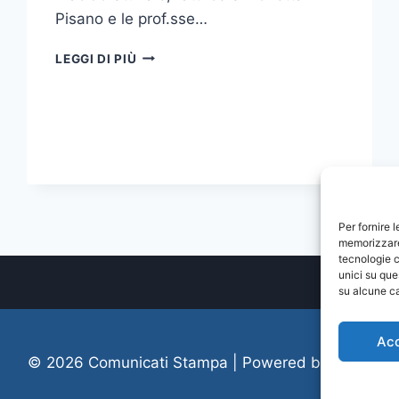
Pisano e le prof.sse…
PRESENTAZIONE
LEGGI DI PIÙ
CORTOMETRAGGIO
“IL
STUPRO”
Per fornire 
memorizzare 
tecnologie c
unici su que
su alcune ca
Ac
© 2026 Comunicati Stampa | Powered by
CIAM