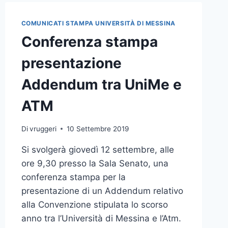
GAMES
E
COMUNICATI STAMPA UNIVERSITÀ DI MESSINA
LA
Conferenza stampa
PRIMA
UNIME
presentazione
RUN
Addendum tra UniMe e
ATM
Di
vruggeri
10 Settembre 2019
Si svolgerà giovedì 12 settembre, alle
ore 9,30 presso la Sala Senato, una
conferenza stampa per la
presentazione di un Addendum relativo
alla Convenzione stipulata lo scorso
anno tra l’Università di Messina e l’Atm.