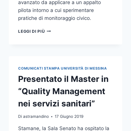
avanzato da applicare a un appalto
pilota intorno a cui sperimentare
pratiche di monitoraggio civico.
CONFERENZA
LEGGI DI PIÙ
STAMPA
PRESENTAZIONE
PATTO
D’INTEGRITÀ
PER
MONITORAGGIO
COMUNICATI STAMPA UNIVERSITÀ DI MESSINA
APPALTO
Presentato il Master in
“Quality Management
nei servizi sanitari”
Di
astramandino
17 Giugno 2019
Stamane, la Sala Senato ha ospitato la