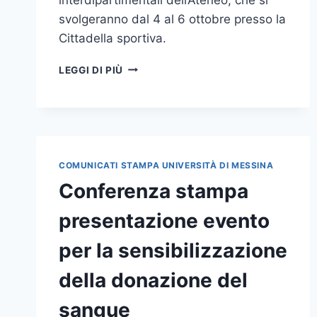
svolgeranno dal 4 al 6 ottobre presso la
Cittadella sportiva.
MARTEDÌ
LEGGI DI PIÙ
1
OTTOBRE
CONFERENZA
STAMPA
PRESENTAZIONE
UNIME
COMUNICATI STAMPA UNIVERSITÀ DI MESSINA
GAMES
Conferenza stampa
E
UNIME
presentazione evento
RUN
per la sensibilizzazione
della donazione del
sangue