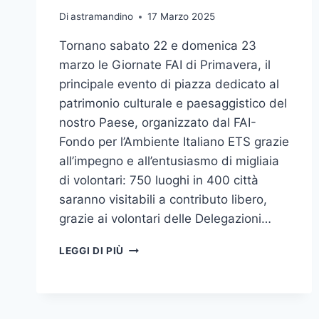
E
Di
astramandino
17 Marzo 2025
IN
Tornano sabato 22 e domenica 23
EUROPA”
marzo le Giornate FAI di Primavera, il
principale evento di piazza dedicato al
patrimonio culturale e paesaggistico del
nostro Paese, organizzato dal FAI-
Fondo per l’Ambiente Italiano ETS grazie
all’impegno e all’entusiasmo di migliaia
di volontari: 750 luoghi in 400 città
saranno visitabili a contributo libero,
grazie ai volontari delle Delegazioni…
PRESENTATE
LEGGI DI PIÙ
LE
GIORNATE
FAI
DI