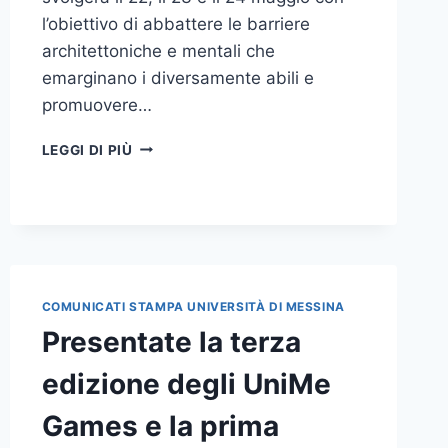
l’obiettivo di abbattere le barriere
architettoniche e mentali che
emarginano i diversamente abili e
promuovere…
CONFERENZA
LEGGI DI PIÙ
STAMPA
DI
PRESENTAZIONE
DELL’EDIZIONE
2025
DEL
“GIRO
COMUNICATI STAMPA UNIVERSITÀ DI MESSINA
DEI
Presentate la terza
2 MARI
CON
edizione degli UniMe
MARZIA”
Games e la prima