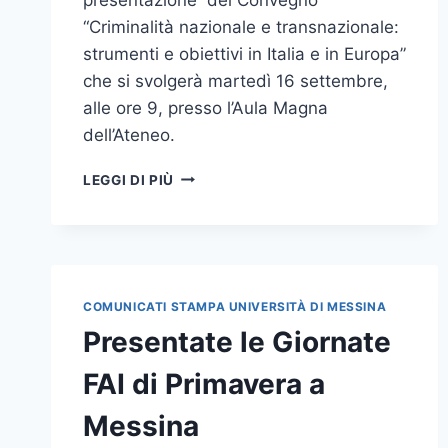
“Criminalità nazionale e transnazionale:
strumenti e obiettivi in Italia e in Europa”
che si svolgerà martedì 16 settembre,
alle ore 9, presso l’Aula Magna
dell’Ateneo.
CONFERENZA
LEGGI DI PIÙ
STAMPA
DI
PRESENTAZIONE
CONVEGNO
“CRIMINALITÀ
NAZIONALE
COMUNICATI STAMPA UNIVERSITÀ DI MESSINA
E
Presentate le Giornate
TRANSNAZIONALE:
STRUMENTI
FAI di Primavera a
E
OBIETTIVI
Messina
IN
ITALIA