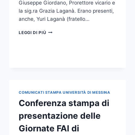
Giuseppe Giordano, Prorettore vicario e
la sig.ra Grazia Laganà. Erano presenti,
anche, Yuri Laganà (fratello…
PRESENTATO
LEGGI DI PIÙ
IL
“19°
TROFEO
PISKEO-
MEMORIAL
MIRKO
LAGANÀ”
COMUNICATI STAMPA UNIVERSITÀ DI MESSINA
Conferenza stampa di
presentazione delle
Giornate FAI di