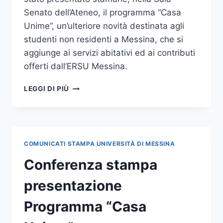
Senato dell’Ateneo, il programma “Casa
Unime”, un’ulteriore novità destinata agli
studenti non residenti a Messina, che si
aggiunge ai servizi abitativi ed ai contributi
offerti dall’ERSU Messina.
“CASA
LEGGI DI PIÙ
UNIME”
:
L’UNIVERSITÀ
PAGA
L’AFFITTO
COMUNICATI STAMPA UNIVERSITÀ DI MESSINA
AI
FUORI
Conferenza stampa
SEDE
presentazione
Programma “Casa