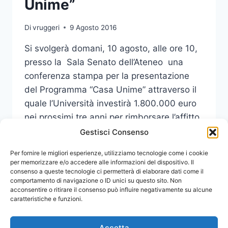
Unime”
Di
vruggeri
9 Agosto 2016
Si svolgerà domani, 10 agosto, alle ore 10,
presso la Sala Senato dell’Ateneo una
conferenza stampa per la presentazione
del Programma “Casa Unime” attraverso il
quale l’Università investirà 1.800.000 euro
nei prossimi tre anni per rimborsare l’affitto
ai fuori sede.
Gestisci Consenso
CONFERENZA
Per fornire le migliori esperienze, utilizziamo tecnologie come i cookie
LEGGI DI PIÙ
STAMPA
per memorizzare e/o accedere alle informazioni del dispositivo. Il
consenso a queste tecnologie ci permetterà di elaborare dati come il
PRESENTAZIONE
comportamento di navigazione o ID unici su questo sito. Non
PROGRAMMA
acconsentire o ritirare il consenso può influire negativamente su alcune
“CASA
caratteristiche e funzioni.
UNIME”
Accetta