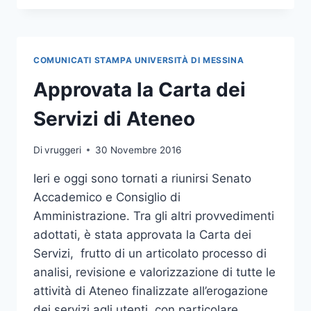
BANDO
PER
STUDENTI
FUORISEDE:
COMUNICATI STAMPA UNIVERSITÀ DI MESSINA
SCADENZA 31
DICEMBRE
Approvata la Carta dei
2018
Servizi di Ateneo
Di
vruggeri
30 Novembre 2016
Ieri e oggi sono tornati a riunirsi Senato
Accademico e Consiglio di
Amministrazione. Tra gli altri provvedimenti
adottati, è stata approvata la Carta dei
Servizi, frutto di un articolato processo di
analisi, revisione e valorizzazione di tutte le
attività di Ateneo finalizzate all’erogazione
dei servizi agli utenti, con particolare