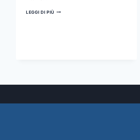
“POSTO
LEGGI DI PIÙ
OCCUPATO”
IN
TUTTE
LE
AULE
DELLE
SEDUTE
DI
LAUREA