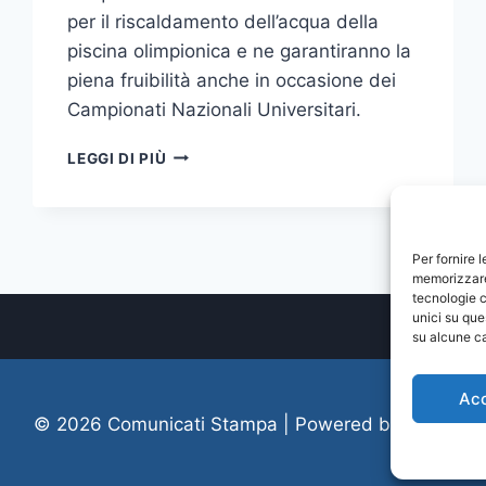
per il riscaldamento dell’acqua della
piscina olimpionica e ne garantiranno la
piena fruibilità anche in occasione dei
Campionati Nazionali Universitari.
PROVVEDIMENTI
LEGGI DI PIÙ
PER
IL
POTENZIAMENTO
DI
Per fornire 
ALCUNE
memorizzare 
STRUTTURE
tecnologie c
DI
unici su que
ATENEO
su alcune ca
Ac
© 2026 Comunicati Stampa | Powered by
CIAM