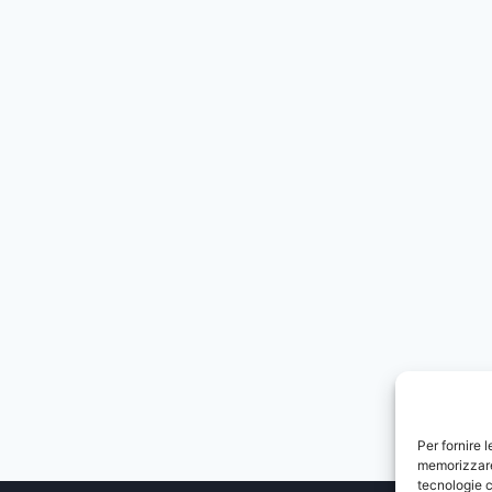
Per fornire 
memorizzare 
tecnologie c