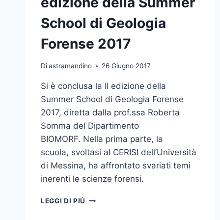
edizione della Summer
SUL
FENOMENO
School di Geologia
MAFIOSO
ORGANIZZATO
Forense 2017
DAL
CENTRO
STUDI
Di
astramandino
26 Giugno 2017
SULLE
Si è conclusa la II edizione della
MAFIE
DI
Summer School di Geologia Forense
UNIME
2017, diretta dalla prof.ssa Roberta
Somma del Dipartimento
BIOMORF. Nella prima parte, la
scuola, svoltasi al CERISI dell’Università
di Messina, ha affrontato svariati temi
inerenti le scienze forensi.
GIUNTA
LEGGI DI PIÙ
AL
TERMINE