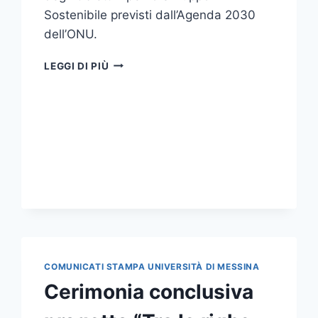
Sostenibile previsti dall’Agenda 2030
dell’ONU.
VENERDÌ
LEGGI DI PIÙ
16
MAGGIO
LA
VII
EDIZIONE
DI
UNIME
SUSTAINABILITY
DAY
COMUNICATI STAMPA UNIVERSITÀ DI MESSINA
Cerimonia conclusiva