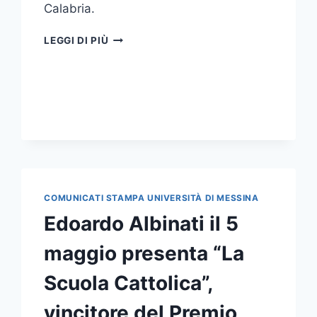
Calabria.
CERIMONIA
LEGGI DI PIÙ
CONCLUSIVA
PROGETTO
“TRA
LE
RIGHE
DELL’ITALIANO.
STRUMENTI
DI
NAVIGAZIONE
PER
COMUNICATI STAMPA UNIVERSITÀ DI MESSINA
COMUNICARE
OGGI”
Edoardo Albinati il 5
maggio presenta “La
Scuola Cattolica”,
vincitore del Premio