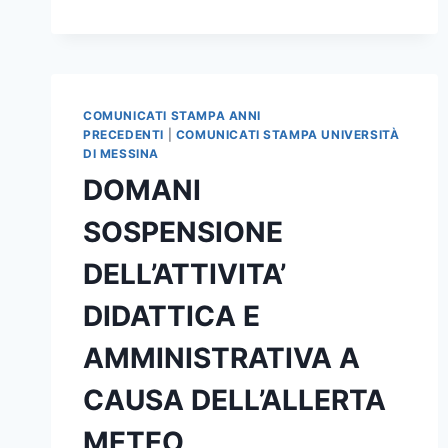
PRESENTE”:
ALDO
CAZZULLO
HA
PRESENTATO
COMUNICATI STAMPA ANNI
“LE
PRECEDENTI
|
COMUNICATI STAMPA UNIVERSITÀ
DONNE
DI MESSINA
EREDITERANNO
LA
DOMANI
TERRA”
SOSPENSIONE
DELL’ATTIVITA’
DIDATTICA E
AMMINISTRATIVA A
CAUSA DELL’ALLERTA
METEO