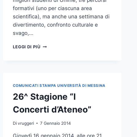
migliori studenti di Unime, tre percorsi
formativi (uno per ciascuna area
scientifica), ma anche una settimana di
divertimento, confronto culturale e
svago,…
SCUOLA
LEGGI DI PIÙ
ESTIVA
RESIDENZIALE
DI
ECCELLENZA
PER
GLI
COMUNICATI STAMPA UNIVERSITÀ DI MESSINA
STUDENTI
26^ Stagione “I
UNIME:
ISCRIZIONI
Concerti d’Ateneo”
APERTE
FINO
AL
Di
vruggeri
7 Gennaio 2014
22
Giovedì 16 gennaio 2014, alle ore 21,
GIUGNO