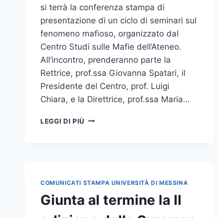
si terrà la conferenza stampa di
presentazione di un ciclo di seminari sul
fenomeno mafioso, organizzato dal
Centro Studi sulle Mafie dell’Ateneo.
All’incontro, prenderanno parte la
Rettrice, prof.ssa Giovanna Spatari, il
Presidente del Centro, prof. Luigi
Chiara, e la Direttrice, prof.ssa Maria…
GIOVEDÌ
LEGGI DI PIÙ
19
CONFERENZA
STAMPA
DI
PRESENTAZIONE
DEL
COMUNICATI STAMPA UNIVERSITÀ DI MESSINA
CICLO
Giunta al termine la II
DI
SEMINARI