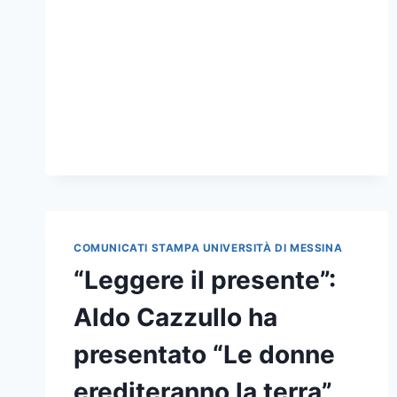
LA
II
EDIZIONE
DELLA
SUMMER
SCHOOL
DI
GEOLOGIA
FORENSE
2017
COMUNICATI STAMPA UNIVERSITÀ DI MESSINA
“Leggere il presente”:
Aldo Cazzullo ha
presentato “Le donne
erediteranno la terra”