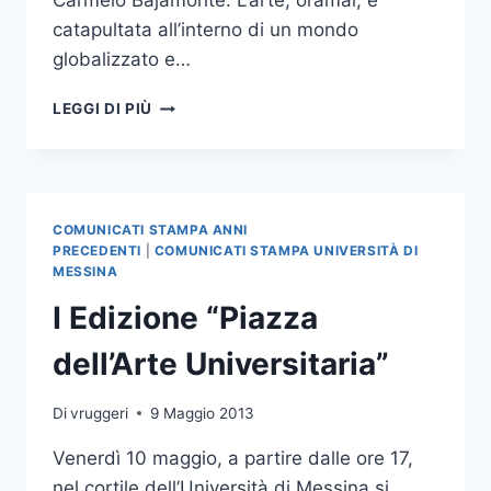
Carmelo Bajamonte. L’arte, oramai, è
catapultata all’interno di un mondo
globalizzato e…
AL
LEGGI DI PIÙ
DIPARTIMENTO
COSPECS
UN
CORSO
D’AGGIORNAMENTO
COMUNICATI STAMPA ANNI
PER
PRECEDENTI
|
COMUNICATI STAMPA UNIVERSITÀ DI
GIORNALISTI
MESSINA
SULLO
I Edizione “Piazza
STATO
DELL’ARTE
dell’Arte Universitaria”
Di
vruggeri
9 Maggio 2013
Venerdì 10 maggio, a partire dalle ore 17,
nel cortile dell’Università di Messina si