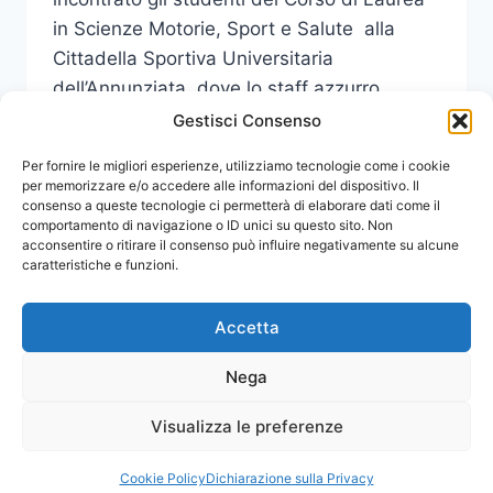
in Scienze Motorie, Sport e Salute alla
Cittadella Sportiva Universitaria
dell’Annunziata, dove lo staff azzurro
risiede durante la settimana di…
Gestisci Consenso
INCONTRO
Per fornire le migliori esperienze, utilizziamo tecnologie come i cookie
LEGGI DI PIÙ
DELLO
per memorizzare e/o accedere alle informazioni del dispositivo. Il
consenso a queste tecnologie ci permetterà di elaborare dati come il
STAFF
comportamento di navigazione o ID unici su questo sito. Non
TECNICO
acconsentire o ritirare il consenso può influire negativamente su alcune
DELLA
caratteristiche e funzioni.
NAZIONALE
DI
SCI
Accetta
CON
GLI
Nega
STUDENTI
DI
Visualizza le preferenze
© 2026 Comunicati Stampa | Powered by
SCIENZE
CIAM
MOTORIE
Cookie Policy
Dichiarazione sulla Privacy
ALLA