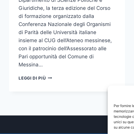
Giuridiche, la terza edizione del Corso
di formazione organizzato dalla
Conferenza Nazionale degli Organismi
di Parità delle Università italiane
insieme al CUG dell’Ateneo messinese,
con il patrocinio dell’Assessorato alle
Pari opportunità del Comune di
Messina…
A
LEGGI DI PIÙ
MESSINA
LA
TERZA
EDIZIONE
Per fornire 
DEL
memorizzare 
CORSO
tecnologie c
DI
unici su que
FORMAZIONE
su alcune ca
SU