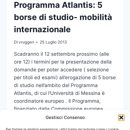
Programma Atlantis: 5
borse di studio- mobilità
internazionale
Di
vruggeri
25 Luglio 2013
Scadranno il 12 settembre prossimo (alle
ore 12) i termini per la presentazione della
domande per poter accedere ( selezione
per titoli ed esami) all’erogazione di 5 borse
di studio nell’ambito del Programma
Atlantis, di cui l’Università di Messina è
coordinatore europeo . Il Programma,
finanziato dalla Commissione europea
(EACEA) e dal Governo degli Stati Uniti…
Gestisci Consenso
PROGRAMMA
Per fornire le migliori esperienze, utilizziamo tecnologie come i cookie
LEGGI DI PIÙ