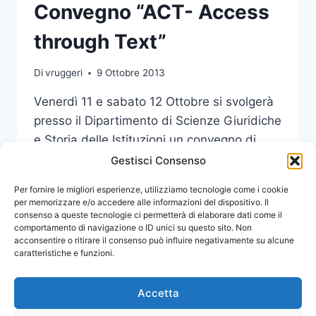
Convegno “ACT- Access
through Text”
Di
vruggeri
9 Ottobre 2013
Venerdì 11 e sabato 12 Ottobre si svolgerà
presso il Dipartimento di Scienze Giuridiche
e Storia delle Istituzioni un convegno di
studi dal titolo “ACT – Access through Text”.
Gestisci Consenso
CONVEGNO
Per fornire le migliori esperienze, utilizziamo tecnologie come i cookie
LEGGI DI PIÙ
“ACT-
per memorizzare e/o accedere alle informazioni del dispositivo. Il
consenso a queste tecnologie ci permetterà di elaborare dati come il
ACCESS
comportamento di navigazione o ID unici su questo sito. Non
THROUGH
acconsentire o ritirare il consenso può influire negativamente su alcune
TEXT”
caratteristiche e funzioni.
Accetta