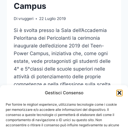
Campus
Di
vruggeri
22 Luglio 2019
Si è svolta presso la Sala dell’Accademia
Peloritana dei Pericolanti la cerimonia
inaugurale dell’edizione 2019 del Teen-
Power Campus, iniziativa che, come ogni
estate, vede protagonisti gli studenti delle
4° e 5°classi delle scuole superiori nelle
attività di potenziamento delle proprie
competenze e nella riflessione sulla scelta
dei percorsi studi da intraprendere.
Gestisci Consenso
AL
Per fornire le migliori esperienze, utilizziamo tecnologie come i cookie
LEGGI DI PIÙ
VIA
per memorizzare e/o accedere alle informazioni del dispositivo. Il
consenso a queste tecnologie ci permetterà di elaborare dati come il
IL
comportamento di navigazione o ID unici su questo sito. Non
TEEN-
acconsentire o ritirare il consenso può influire negativamente su alcune
POWER