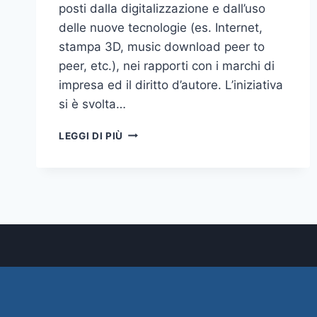
posti dalla digitalizzazione e dall’uso
delle nuove tecnologie (es. Internet,
stampa 3D, music download peer to
peer, etc.), nei rapporti con i marchi di
impresa ed il diritto d’autore. L’iniziativa
si è svolta…
THE
LEGGI DI PIÙ
PROBLEM
OF
DIGITALISATION:
SEMINARIO
SUI
PROBLEMI
DELL’USO
TECNOLOGICO
APPLICATO
AL
DIRITTO
D’AUTORE